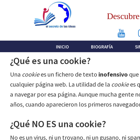
Saltar
Saltar
Saltar
a
al
a
Descubre 
la
contenido
la
navegación
principal
barra
principal
lateral
INICIO
BIOGRAFÍA
SI
principal
¿Qué es una cookie?
Una
cookie
es un fichero de texto
inofensivo
que 
cualquier página web. La utilidad de la
cookie
es q
a navegar por esa página. Aunque mucha gente no
años, cuando aparecieron los primeros navegador
¿Qué NO ES una cookie?
No es un virus, ni un troyano, ni un gusano, ni sp