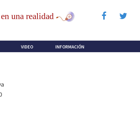
 en una realidad
VIDEO
INFORMACIÓN
Barra
lateral
principal
va
0