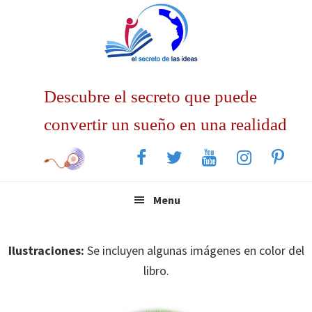
Saltar
Saltar
Saltar
a
al
a
la
contenido
la
navegación
principal
barra
principal
lateral
Descubre el secreto que puede
principal
convertir un sueño en una realidad
Menu
Ilustraciones:
Se incluyen algunas imágenes en color del
libro.